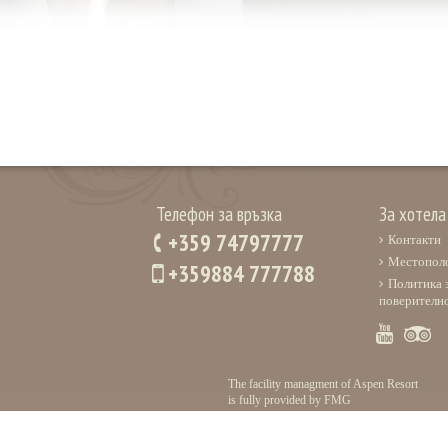
Телефон за връзка
За хотела
+359 74797777
Контакти
Местопол
+359884 777788
Политика 
поверителн
The facility managment of Aspen Resort
is fully provided by FMG