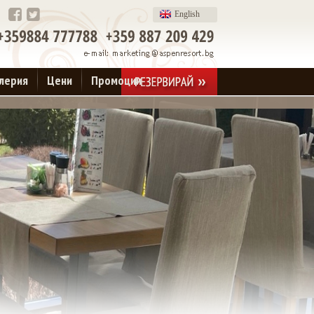
English
алерия
Цени
Промоции