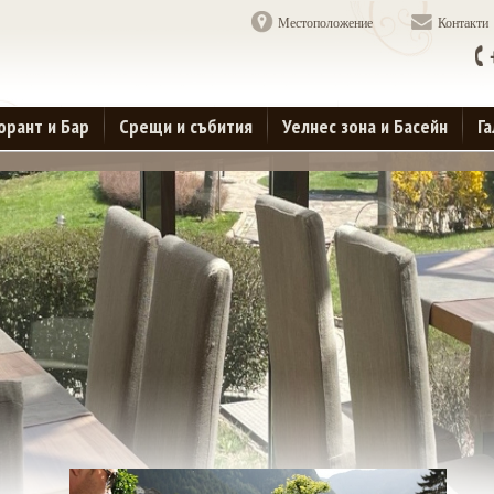
Местоположение
Контакти
орант и Бар
Срещи и събития
Уелнес зона и Басейн
Г