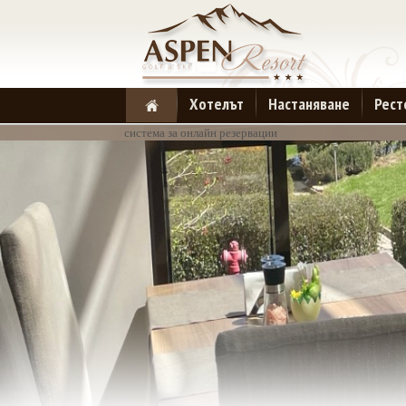
Хотелът
Настаняване
Рест
система за онлайн резервации